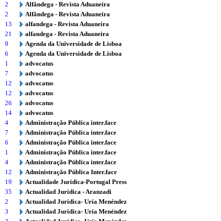
2
Alfândega - Revista Aduaneira
2
Alfândega - Revista Aduaneira
13
alfandega - Revista Aduaneira
21
alfandega - Revista Aduaneira
9
Agenda da Universidade de Lisboa
6
Agenda da Universidade de Lisboa
1
advocatus
7
advocatus
12
advocatus
12
advocatus
26
advocatus
14
advocatus
4
Administração Pública inter.face
7
Administração Pública inter.face
6
Administração Pública inter.face
1
Administração Pública inter.face
4
Administração Pública inter.face
12
Administração Pública Inter.face
19
Actualidade Jurídica-Portugal Press
35
Actualidad Jurídica - Aranzadi
2
Actualidad Jurídica- Uría Menéndez
3
Actualidad Jurídica- Uría Menéndez