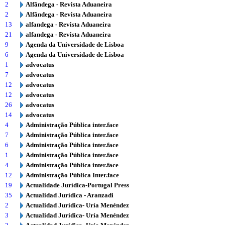
2
Alfândega - Revista Aduaneira
2
Alfândega - Revista Aduaneira
13
alfandega - Revista Aduaneira
21
alfandega - Revista Aduaneira
9
Agenda da Universidade de Lisboa
6
Agenda da Universidade de Lisboa
1
advocatus
7
advocatus
12
advocatus
12
advocatus
26
advocatus
14
advocatus
4
Administração Pública inter.face
7
Administração Pública inter.face
6
Administração Pública inter.face
1
Administração Pública inter.face
4
Administração Pública inter.face
12
Administração Pública Inter.face
19
Actualidade Jurídica-Portugal Press
35
Actualidad Jurídica - Aranzadi
2
Actualidad Jurídica- Uría Menéndez
3
Actualidad Jurídica- Uría Menéndez