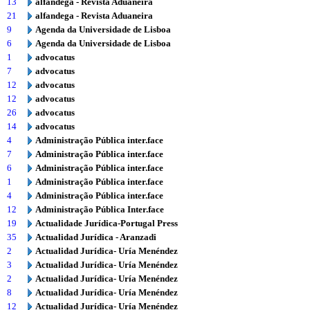
13
alfandega - Revista Aduaneira
21
alfandega - Revista Aduaneira
9
Agenda da Universidade de Lisboa
6
Agenda da Universidade de Lisboa
1
advocatus
7
advocatus
12
advocatus
12
advocatus
26
advocatus
14
advocatus
4
Administração Pública inter.face
7
Administração Pública inter.face
6
Administração Pública inter.face
1
Administração Pública inter.face
4
Administração Pública inter.face
12
Administração Pública Inter.face
19
Actualidade Jurídica-Portugal Press
35
Actualidad Jurídica - Aranzadi
2
Actualidad Jurídica- Uría Menéndez
3
Actualidad Jurídica- Uría Menéndez
2
Actualidad Jurídica- Uría Menéndez
8
Actualidad Jurídica- Uría Menéndez
12
Actualidad Jurídica- Uría Menéndez