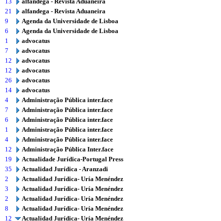
13
alfandega - Revista Aduaneira
21
alfandega - Revista Aduaneira
9
Agenda da Universidade de Lisboa
6
Agenda da Universidade de Lisboa
1
advocatus
7
advocatus
12
advocatus
12
advocatus
26
advocatus
14
advocatus
4
Administração Pública inter.face
7
Administração Pública inter.face
6
Administração Pública inter.face
1
Administração Pública inter.face
4
Administração Pública inter.face
12
Administração Pública Inter.face
19
Actualidade Jurídica-Portugal Press
35
Actualidad Jurídica - Aranzadi
2
Actualidad Jurídica- Uría Menéndez
3
Actualidad Jurídica- Uría Menéndez
2
Actualidad Jurídica- Uría Menéndez
8
Actualidad Jurídica- Uría Menéndez
12
Actualidad Jurídica- Uría Menéndez