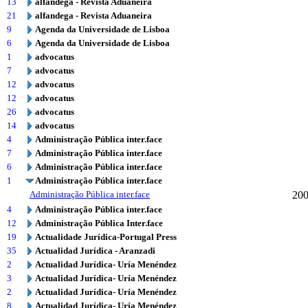
13
alfandega - Revista Aduaneira
21
alfandega - Revista Aduaneira
9
Agenda da Universidade de Lisboa
6
Agenda da Universidade de Lisboa
1
advocatus
7
advocatus
12
advocatus
12
advocatus
26
advocatus
14
advocatus
4
Administração Pública inter.face
7
Administração Pública inter.face
6
Administração Pública inter.face
1
Administração Pública inter.face
Administração Pública inter.face
20
4
Administração Pública inter.face
12
Administração Pública Inter.face
19
Actualidade Jurídica-Portugal Press
35
Actualidad Jurídica - Aranzadi
2
Actualidad Jurídica- Uría Menéndez
3
Actualidad Jurídica- Uría Menéndez
2
Actualidad Jurídica- Uría Menéndez
8
Actualidad Jurídica- Uría Menéndez