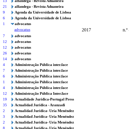
13
alfandega - Revista Aduaneira
21
alfandega - Revista Aduaneira
9
Agenda da Universidade de Lisboa
6
Agenda da Universidade de Lisboa
1
advocatus
advocatus
2017
n.º
7
advocatus
12
advocatus
12
advocatus
26
advocatus
14
advocatus
4
Administração Pública inter.face
7
Administração Pública inter.face
6
Administração Pública inter.face
1
Administração Pública inter.face
4
Administração Pública inter.face
12
Administração Pública Inter.face
19
Actualidade Jurídica-Portugal Press
35
Actualidad Jurídica - Aranzadi
2
Actualidad Jurídica- Uría Menéndez
3
Actualidad Jurídica- Uría Menéndez
2
Actualidad Jurídica- Uría Menéndez
8
Actualidad Jurídica- Uría Menéndez