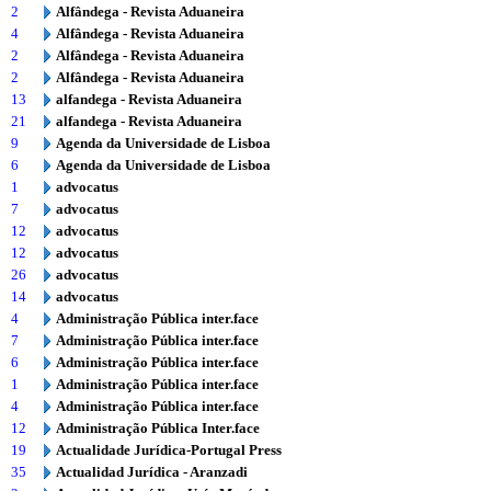
2
Alfândega - Revista Aduaneira
4
Alfândega - Revista Aduaneira
2
Alfândega - Revista Aduaneira
2
Alfândega - Revista Aduaneira
13
alfandega - Revista Aduaneira
21
alfandega - Revista Aduaneira
9
Agenda da Universidade de Lisboa
6
Agenda da Universidade de Lisboa
1
advocatus
7
advocatus
12
advocatus
12
advocatus
26
advocatus
14
advocatus
4
Administração Pública inter.face
7
Administração Pública inter.face
6
Administração Pública inter.face
1
Administração Pública inter.face
4
Administração Pública inter.face
12
Administração Pública Inter.face
19
Actualidade Jurídica-Portugal Press
35
Actualidad Jurídica - Aranzadi