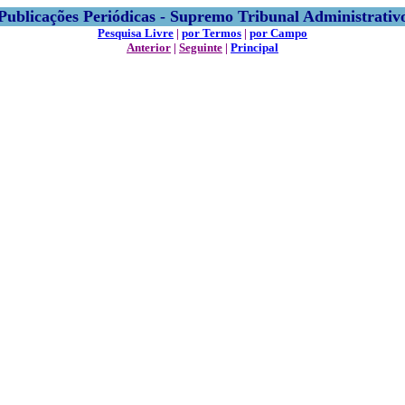
Publicações Periódicas - Supremo Tribunal Administrativ
Pesquisa Livre
|
por Termos
|
por Campo
Anterior
|
Seguinte
|
Principal