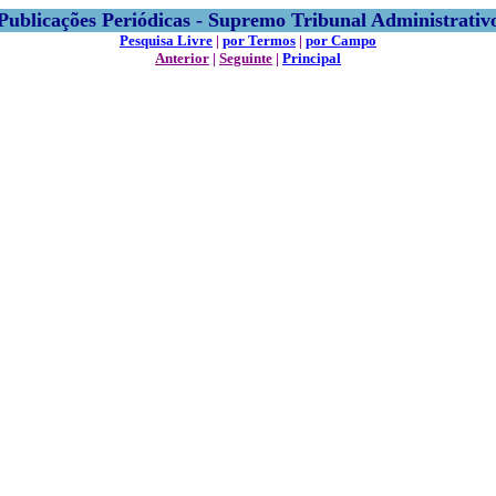
Publicações Periódicas - Supremo Tribunal Administrativ
Pesquisa Livre
|
por Termos
|
por Campo
Anterior
|
Seguinte
|
Principal