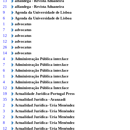
13
alfandega - Revista Aduaneira
21
alfandega - Revista Aduaneira
9
Agenda da Universidade de Lisboa
6
Agenda da Universidade de Lisboa
1
advocatus
7
advocatus
12
advocatus
12
advocatus
26
advocatus
14
advocatus
4
Administração Pública inter.face
7
Administração Pública inter.face
6
Administração Pública inter.face
1
Administração Pública inter.face
4
Administração Pública inter.face
12
Administração Pública Inter.face
19
Actualidade Jurídica-Portugal Press
35
Actualidad Jurídica - Aranzadi
2
Actualidad Jurídica- Uría Menéndez
3
Actualidad Jurídica- Uría Menéndez
2
Actualidad Jurídica- Uría Menéndez
8
Actualidad Jurídica- Uría Menéndez
12
Actualidad Jurídica- Uría Menéndez