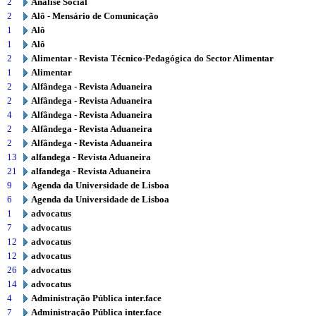
2
Análise Social
2
Alô - Mensário de Comunicação
1
Alô
1
Alô
2
Alimentar - Revista Técnico-Pedagógica do Sector Alimentar
1
Alimentar
2
Alfândega - Revista Aduaneira
2
Alfândega - Revista Aduaneira
4
Alfândega - Revista Aduaneira
2
Alfândega - Revista Aduaneira
2
Alfândega - Revista Aduaneira
13
alfandega - Revista Aduaneira
21
alfandega - Revista Aduaneira
9
Agenda da Universidade de Lisboa
6
Agenda da Universidade de Lisboa
1
advocatus
7
advocatus
12
advocatus
12
advocatus
26
advocatus
14
advocatus
4
Administração Pública inter.face
7
Administração Pública inter.face