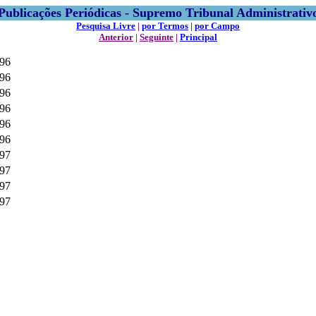
Publicações Periódicas - Supremo Tribunal Administrativ
Pesquisa Livre
|
por Termos
|
por Campo
Anterior
|
Seguinte
|
Principal
96
96
96
96
96
96
97
97
97
97