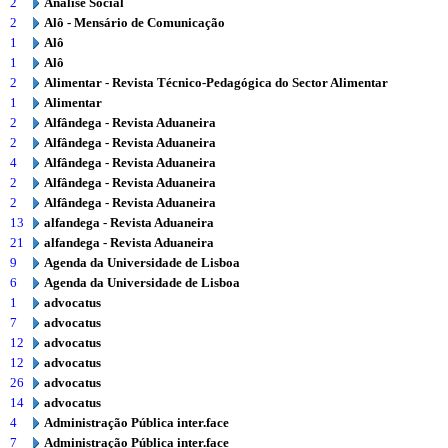
2
Análise Social
2
Alô - Mensário de Comunicação
1
Alô
1
Alô
2
Alimentar - Revista Técnico-Pedagógica do Sector Alimentar
1
Alimentar
2
Alfândega - Revista Aduaneira
2
Alfândega - Revista Aduaneira
4
Alfândega - Revista Aduaneira
2
Alfândega - Revista Aduaneira
2
Alfândega - Revista Aduaneira
13
alfandega - Revista Aduaneira
21
alfandega - Revista Aduaneira
9
Agenda da Universidade de Lisboa
6
Agenda da Universidade de Lisboa
1
advocatus
7
advocatus
12
advocatus
12
advocatus
26
advocatus
14
advocatus
4
Administração Pública inter.face
7
Administração Pública inter.face