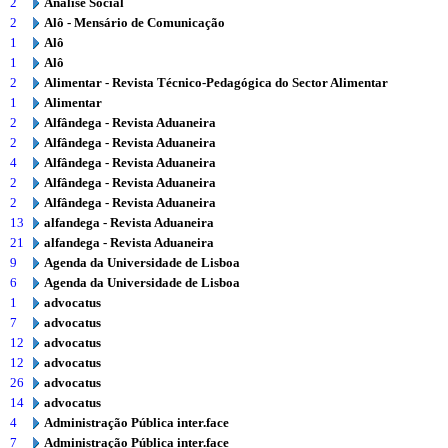
2
Análise Social
2
Alô - Mensário de Comunicação
1
Alô
1
Alô
2
Alimentar - Revista Técnico-Pedagógica do Sector Alimentar
1
Alimentar
2
Alfândega - Revista Aduaneira
2
Alfândega - Revista Aduaneira
4
Alfândega - Revista Aduaneira
2
Alfândega - Revista Aduaneira
2
Alfândega - Revista Aduaneira
13
alfandega - Revista Aduaneira
21
alfandega - Revista Aduaneira
9
Agenda da Universidade de Lisboa
6
Agenda da Universidade de Lisboa
1
advocatus
7
advocatus
12
advocatus
12
advocatus
26
advocatus
14
advocatus
4
Administração Pública inter.face
7
Administração Pública inter.face