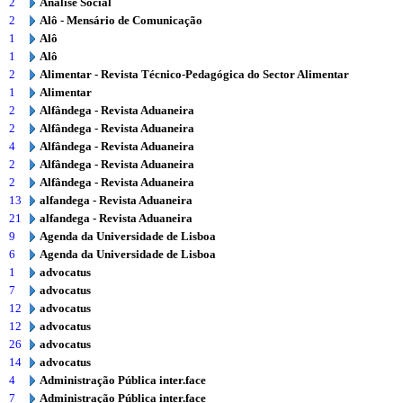
2
Análise Social
2
Alô - Mensário de Comunicação
1
Alô
1
Alô
2
Alimentar - Revista Técnico-Pedagógica do Sector Alimentar
1
Alimentar
2
Alfândega - Revista Aduaneira
2
Alfândega - Revista Aduaneira
4
Alfândega - Revista Aduaneira
2
Alfândega - Revista Aduaneira
2
Alfândega - Revista Aduaneira
13
alfandega - Revista Aduaneira
21
alfandega - Revista Aduaneira
9
Agenda da Universidade de Lisboa
6
Agenda da Universidade de Lisboa
1
advocatus
7
advocatus
12
advocatus
12
advocatus
26
advocatus
14
advocatus
4
Administração Pública inter.face
7
Administração Pública inter.face