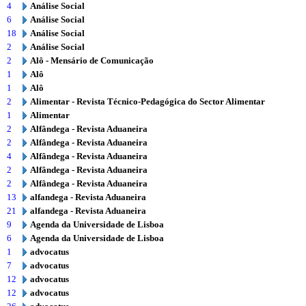
4
Análise Social
6
Análise Social
18
Análise Social
2
Análise Social
2
Alô - Mensário de Comunicação
1
Alô
1
Alô
2
Alimentar - Revista Técnico-Pedagógica do Sector Alimentar
1
Alimentar
2
Alfândega - Revista Aduaneira
2
Alfândega - Revista Aduaneira
4
Alfândega - Revista Aduaneira
2
Alfândega - Revista Aduaneira
2
Alfândega - Revista Aduaneira
13
alfandega - Revista Aduaneira
21
alfandega - Revista Aduaneira
9
Agenda da Universidade de Lisboa
6
Agenda da Universidade de Lisboa
1
advocatus
7
advocatus
12
advocatus
12
advocatus