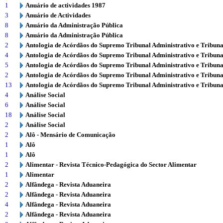
1
Anuário de actividades 1987
3
Anuário de Actividades
8
Anuário da Administração Pública
8
Anuário da Administração Pública
2
Antologia de Acórdãos do Supremo Tribunal Administrativo e Tribuna
4
Antologia de Acórdãos do Supremo Tribunal Administrativo e Tribuna
5
Antologia de Acórdãos do Supremo Tribunal Administrativo e Tribuna
2
Antologia de Acórdãos do Supremo Tribunal Administrativo e Tribuna
13
Antologia de Acórdãos do Supremo Tribunal Administrativo e Tribuna
4
Análise Social
6
Análise Social
18
Análise Social
2
Análise Social
2
Alô - Mensário de Comunicação
1
Alô
1
Alô
2
Alimentar - Revista Técnico-Pedagógica do Sector Alimentar
1
Alimentar
2
Alfândega - Revista Aduaneira
2
Alfândega - Revista Aduaneira
4
Alfândega - Revista Aduaneira
2
Alfândega - Revista Aduaneira