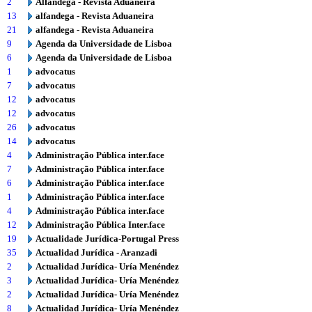
2
Alfândega - Revista Aduaneira
13
alfandega - Revista Aduaneira
21
alfandega - Revista Aduaneira
9
Agenda da Universidade de Lisboa
6
Agenda da Universidade de Lisboa
1
advocatus
7
advocatus
12
advocatus
12
advocatus
26
advocatus
14
advocatus
4
Administração Pública inter.face
7
Administração Pública inter.face
6
Administração Pública inter.face
1
Administração Pública inter.face
4
Administração Pública inter.face
12
Administração Pública Inter.face
19
Actualidade Jurídica-Portugal Press
35
Actualidad Jurídica - Aranzadi
2
Actualidad Jurídica- Uría Menéndez
3
Actualidad Jurídica- Uría Menéndez
2
Actualidad Jurídica- Uría Menéndez
8
Actualidad Jurídica- Uría Menéndez