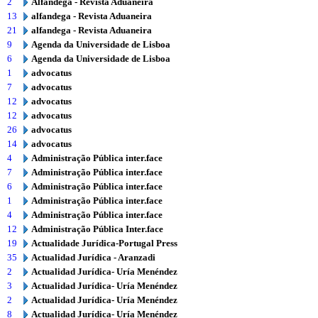
2
Alfândega - Revista Aduaneira
13
alfandega - Revista Aduaneira
21
alfandega - Revista Aduaneira
9
Agenda da Universidade de Lisboa
6
Agenda da Universidade de Lisboa
1
advocatus
7
advocatus
12
advocatus
12
advocatus
26
advocatus
14
advocatus
4
Administração Pública inter.face
7
Administração Pública inter.face
6
Administração Pública inter.face
1
Administração Pública inter.face
4
Administração Pública inter.face
12
Administração Pública Inter.face
19
Actualidade Jurídica-Portugal Press
35
Actualidad Jurídica - Aranzadi
2
Actualidad Jurídica- Uría Menéndez
3
Actualidad Jurídica- Uría Menéndez
2
Actualidad Jurídica- Uría Menéndez
8
Actualidad Jurídica- Uría Menéndez