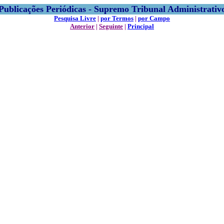
Publicações Periódicas - Supremo Tribunal Administrativ
Pesquisa Livre
|
por Termos
|
por Campo
Anterior
|
Seguinte
|
Principal