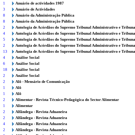
1
Anuário de actividades 1987
3
Anuário de Actividades
8
Anuário da Administração Pública
8
Anuário da Administração Pública
2
Antologia de Acórdãos do Supremo Tribunal Administrativo e Tribuna
4
Antologia de Acórdãos do Supremo Tribunal Administrativo e Tribuna
5
Antologia de Acórdãos do Supremo Tribunal Administrativo e Tribuna
2
Antologia de Acórdãos do Supremo Tribunal Administrativo e Tribuna
13
Antologia de Acórdãos do Supremo Tribunal Administrativo e Tribuna
4
Análise Social
6
Análise Social
18
Análise Social
2
Análise Social
2
Alô - Mensário de Comunicação
1
Alô
1
Alô
2
Alimentar - Revista Técnico-Pedagógica do Sector Alimentar
1
Alimentar
2
Alfândega - Revista Aduaneira
2
Alfândega - Revista Aduaneira
4
Alfândega - Revista Aduaneira
2
Alfândega - Revista Aduaneira