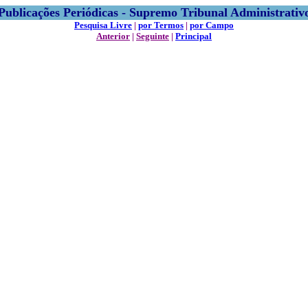
Publicações Periódicas - Supremo Tribunal Administrativ
Pesquisa Livre
|
por Termos
|
por Campo
Anterior
|
Seguinte
|
Principal