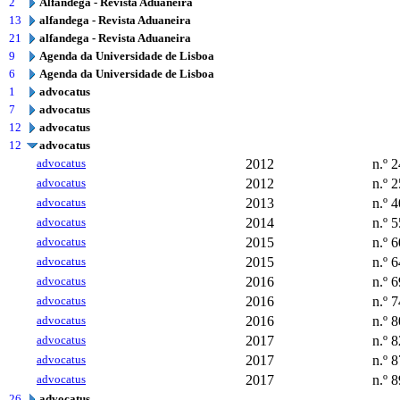
2
Alfândega - Revista Aduaneira
13
alfandega - Revista Aduaneira
21
alfandega - Revista Aduaneira
9
Agenda da Universidade de Lisboa
6
Agenda da Universidade de Lisboa
1
advocatus
7
advocatus
12
advocatus
12
advocatus
advocatus
2012
n.º 2
advocatus
2012
n.º 2
advocatus
2013
n.º 4
advocatus
2014
n.º 5
advocatus
2015
n.º 6
advocatus
2015
n.º 6
advocatus
2016
n.º 6
advocatus
2016
n.º 7
advocatus
2016
n.º 8
advocatus
2017
n.º 8
advocatus
2017
n.º 8
advocatus
2017
n.º 8
26
advocatus