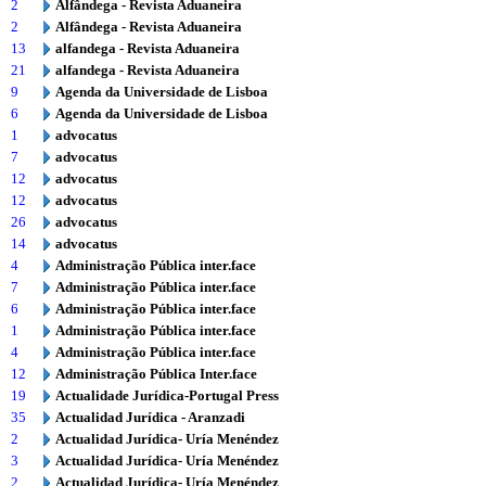
2
Alfândega - Revista Aduaneira
2
Alfândega - Revista Aduaneira
13
alfandega - Revista Aduaneira
21
alfandega - Revista Aduaneira
9
Agenda da Universidade de Lisboa
6
Agenda da Universidade de Lisboa
1
advocatus
7
advocatus
12
advocatus
12
advocatus
26
advocatus
14
advocatus
4
Administração Pública inter.face
7
Administração Pública inter.face
6
Administração Pública inter.face
1
Administração Pública inter.face
4
Administração Pública inter.face
12
Administração Pública Inter.face
19
Actualidade Jurídica-Portugal Press
35
Actualidad Jurídica - Aranzadi
2
Actualidad Jurídica- Uría Menéndez
3
Actualidad Jurídica- Uría Menéndez
2
Actualidad Jurídica- Uría Menéndez