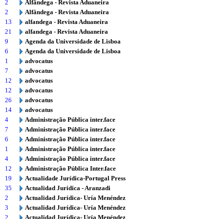
2
Alfândega - Revista Aduaneira
2
Alfândega - Revista Aduaneira
13
alfandega - Revista Aduaneira
21
alfandega - Revista Aduaneira
9
Agenda da Universidade de Lisboa
6
Agenda da Universidade de Lisboa
1
advocatus
7
advocatus
12
advocatus
12
advocatus
26
advocatus
14
advocatus
4
Administração Pública inter.face
7
Administração Pública inter.face
6
Administração Pública inter.face
1
Administração Pública inter.face
4
Administração Pública inter.face
12
Administração Pública Inter.face
19
Actualidade Jurídica-Portugal Press
35
Actualidad Jurídica - Aranzadi
2
Actualidad Jurídica- Uría Menéndez
3
Actualidad Jurídica- Uría Menéndez
2
Actualidad Jurídica- Uría Menéndez