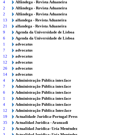
4
Alfândega - Revista Aduaneira
2
Alfândega - Revista Aduaneira
2
Alfândega - Revista Aduaneira
13
alfandega - Revista Aduaneira
21
alfandega - Revista Aduaneira
9
Agenda da Universidade de Lisboa
6
Agenda da Universidade de Lisboa
1
advocatus
7
advocatus
12
advocatus
12
advocatus
26
advocatus
14
advocatus
4
Administração Pública inter.face
7
Administração Pública inter.face
6
Administração Pública inter.face
1
Administração Pública inter.face
4
Administração Pública inter.face
12
Administração Pública Inter.face
19
Actualidade Jurídica-Portugal Press
35
Actualidad Jurídica - Aranzadi
2
Actualidad Jurídica- Uría Menéndez
3
Actualidad Jurídica- Uría Menéndez