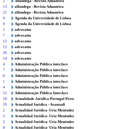
2
Alfândega - Revista Aduaneira
13
alfandega - Revista Aduaneira
21
alfandega - Revista Aduaneira
9
Agenda da Universidade de Lisboa
6
Agenda da Universidade de Lisboa
1
advocatus
7
advocatus
12
advocatus
12
advocatus
26
advocatus
14
advocatus
4
Administração Pública inter.face
7
Administração Pública inter.face
6
Administração Pública inter.face
1
Administração Pública inter.face
4
Administração Pública inter.face
12
Administração Pública Inter.face
19
Actualidade Jurídica-Portugal Press
35
Actualidad Jurídica - Aranzadi
2
Actualidad Jurídica- Uría Menéndez
3
Actualidad Jurídica- Uría Menéndez
2
Actualidad Jurídica- Uría Menéndez
8
Actualidad Jurídica- Uría Menéndez