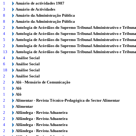
1
Anuário de actividades 1987
3
Anuário de Actividades
8
Anuário da Administração Pública
8
Anuário da Administração Pública
2
Antologia de Acórdãos do Supremo Tribunal Administrativo e Tribuna
4
Antologia de Acórdãos do Supremo Tribunal Administrativo e Tribuna
5
Antologia de Acórdãos do Supremo Tribunal Administrativo e Tribuna
2
Antologia de Acórdãos do Supremo Tribunal Administrativo e Tribuna
13
Antologia de Acórdãos do Supremo Tribunal Administrativo e Tribuna
4
Análise Social
6
Análise Social
18
Análise Social
2
Análise Social
2
Alô - Mensário de Comunicação
1
Alô
1
Alô
2
Alimentar - Revista Técnico-Pedagógica do Sector Alimentar
1
Alimentar
2
Alfândega - Revista Aduaneira
2
Alfândega - Revista Aduaneira
4
Alfândega - Revista Aduaneira
2
Alfândega - Revista Aduaneira