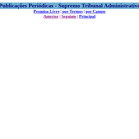
Publicações Periódicas - Supremo Tribunal Administrativ
Pesquisa Livre
|
por Termos
|
por Campo
Anterior
|
Seguinte
|
Principal