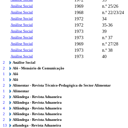
Análise Social
1969
n.º 25/26
Análise Social
1968
n.º 22/23/24
Análise Social
1972
34
Análise Social
1972
35-36
Análise Social
1973
39
Análise Social
1973
n.º 37
Análise Social
1969
n.º 27/28
Análise Social
1973
n.º 38
Análise Social
1973
40
2
Análise Social
2
Alô - Mensário de Comunicação
1
Alô
1
Alô
2
Alimentar - Revista Técnico-Pedagógica do Sector Alimentar
1
Alimentar
2
Alfândega - Revista Aduaneira
2
Alfândega - Revista Aduaneira
4
Alfândega - Revista Aduaneira
2
Alfândega - Revista Aduaneira
2
Alfândega - Revista Aduaneira
13
alfandega - Revista Aduaneira