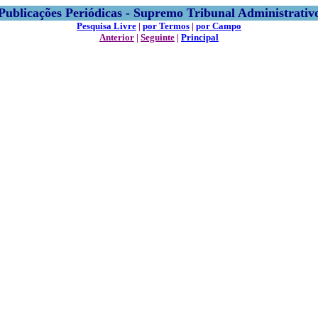
Publicações Periódicas - Supremo Tribunal Administrativ
Pesquisa Livre
|
por Termos
|
por Campo
Anterior
|
Seguinte
|
Principal