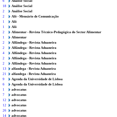
6
Análise Social
18
Análise Social
2
Análise Social
2
Alô - Mensário de Comunicação
1
Alô
1
Alô
2
Alimentar - Revista Técnico-Pedagógica do Sector Alimentar
1
Alimentar
2
Alfândega - Revista Aduaneira
2
Alfândega - Revista Aduaneira
4
Alfândega - Revista Aduaneira
2
Alfândega - Revista Aduaneira
2
Alfândega - Revista Aduaneira
13
alfandega - Revista Aduaneira
21
alfandega - Revista Aduaneira
9
Agenda da Universidade de Lisboa
6
Agenda da Universidade de Lisboa
1
advocatus
7
advocatus
12
advocatus
12
advocatus
26
advocatus
14
advocatus