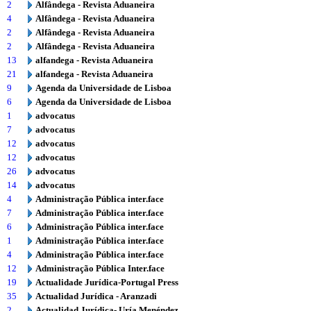
2
Alfândega - Revista Aduaneira
4
Alfândega - Revista Aduaneira
2
Alfândega - Revista Aduaneira
2
Alfândega - Revista Aduaneira
13
alfandega - Revista Aduaneira
21
alfandega - Revista Aduaneira
9
Agenda da Universidade de Lisboa
6
Agenda da Universidade de Lisboa
1
advocatus
7
advocatus
12
advocatus
12
advocatus
26
advocatus
14
advocatus
4
Administração Pública inter.face
7
Administração Pública inter.face
6
Administração Pública inter.face
1
Administração Pública inter.face
4
Administração Pública inter.face
12
Administração Pública Inter.face
19
Actualidade Jurídica-Portugal Press
35
Actualidad Jurídica - Aranzadi
2
Actualidad Jurídica- Uría Menéndez