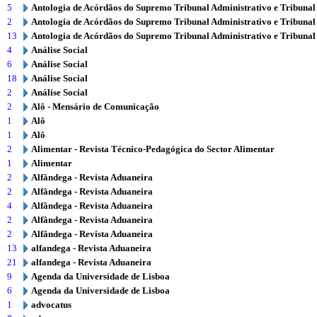
5
Antologia de Acórdãos do Supremo Tribunal Administrativo e Tribunal
2
Antologia de Acórdãos do Supremo Tribunal Administrativo e Tribunal
13
Antologia de Acórdãos do Supremo Tribunal Administrativo e Tribunal
4
Análise Social
6
Análise Social
18
Análise Social
2
Análise Social
2
Alô - Mensário de Comunicação
1
Alô
1
Alô
2
Alimentar - Revista Técnico-Pedagógica do Sector Alimentar
1
Alimentar
2
Alfândega - Revista Aduaneira
2
Alfândega - Revista Aduaneira
4
Alfândega - Revista Aduaneira
2
Alfândega - Revista Aduaneira
2
Alfândega - Revista Aduaneira
13
alfandega - Revista Aduaneira
21
alfandega - Revista Aduaneira
9
Agenda da Universidade de Lisboa
6
Agenda da Universidade de Lisboa
1
advocatus