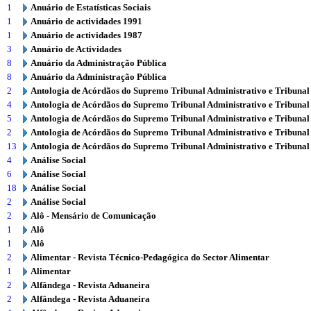
1
Anuário de Estatísticas Sociais
1
Anuário de actividades 1991
1
Anuário de actividades 1987
3
Anuário de Actividades
8
Anuário da Administração Pública
8
Anuário da Administração Pública
2
Antologia de Acórdãos do Supremo Tribunal Administrativo e Tribunal
4
Antologia de Acórdãos do Supremo Tribunal Administrativo e Tribunal
5
Antologia de Acórdãos do Supremo Tribunal Administrativo e Tribunal
2
Antologia de Acórdãos do Supremo Tribunal Administrativo e Tribunal
13
Antologia de Acórdãos do Supremo Tribunal Administrativo e Tribunal
4
Análise Social
6
Análise Social
18
Análise Social
2
Análise Social
2
Alô - Mensário de Comunicação
1
Alô
1
Alô
2
Alimentar - Revista Técnico-Pedagógica do Sector Alimentar
1
Alimentar
2
Alfândega - Revista Aduaneira
2
Alfândega - Revista Aduaneira