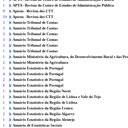
1
APTA - Revista do Centro de Estudos de Administração Pública
9
Aposta - Revista dos CTT
10
Aposta - Revista dos CTT
3
Anuário Tribunal de Contas
3
Anuário Tribunal de Contas
3
Anuário Tribunal de Contas
3
Anuário Tribunal de Contas
2
Anuário Tribunal de Contas
1
Anuário Tribunal de Contas
1
Anuário Ministério da Agricultura, do Desenvolvimento Rural e das Pe
2
Anuário Ministério da Agricultura
1
Anuário Estatístico de Portugal
4
Anuário Estatístico de Portugal
2
Anuário Estatístico de Portugal
8
Anuário Estatístico de Portugal
1
Anuário Estatístico da Região Norte
1
Anuário Estatístico da Região de Lisboa e Vale do Tejo
1
Anuário Estatístico da Região de Lisboa
1
Anuário Estatístico da Região Centro
2
Anuário Estatístico da Região Algarve
1
Anuário Estatístico da Região Alentejo
1
Anuário de Estatísticas Sociais