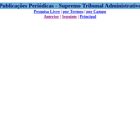
Publicações Periódicas - Supremo Tribunal Administrativ
Pesquisa Livre
|
por Termos
|
por Campo
Anterior
|
Seguinte
|
Principal