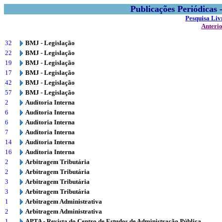
Publicações Periódicas
Pesquisa Liv
Anteri
32
BMJ - Legislação
22
BMJ - Legislação
19
BMJ - Legislação
17
BMJ - Legislação
42
BMJ - Legislação
57
BMJ - Legislação
2
Auditoria Interna
6
Auditoria Interna
6
Auditoria Interna
7
Auditoria Interna
14
Auditoria Interna
16
Auditoria Interna
2
Arbitragem Tributária
2
Arbitragem Tributária
3
Arbitragem Tributária
3
Arbitragem Tributária
1
Arbitragem Administrativa
2
Arbitragem Administrativa
1
APTA - Revista do Centro de Estudos de Administração Pública