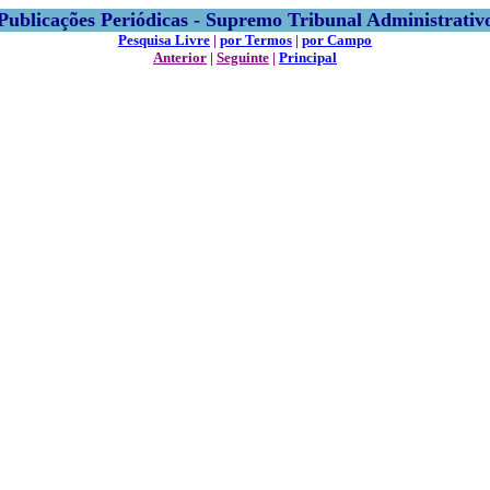
Publicações Periódicas - Supremo Tribunal Administrativ
Pesquisa Livre
|
por Termos
|
por Campo
Anterior
|
Seguinte
|
Principal