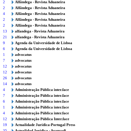
2
Alfândega - Revista Aduaneira
2
Alfândega - Revista Aduaneira
4
Alfândega - Revista Aduaneira
2
Alfândega - Revista Aduaneira
2
Alfândega - Revista Aduaneira
13
alfandega - Revista Aduaneira
21
alfandega - Revista Aduaneira
9
Agenda da Universidade de Lisboa
6
Agenda da Universidade de Lisboa
1
advocatus
7
advocatus
12
advocatus
12
advocatus
26
advocatus
14
advocatus
4
Administração Pública inter.face
7
Administração Pública inter.face
6
Administração Pública inter.face
1
Administração Pública inter.face
4
Administração Pública inter.face
12
Administração Pública Inter.face
19
Actualidade Jurídica-Portugal Press
35
Actualidad Jurídica - Aranzadi