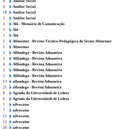
4
Análise Social
6
Análise Social
18
Análise Social
2
Análise Social
2
Alô - Mensário de Comunicação
1
Alô
1
Alô
2
Alimentar - Revista Técnico-Pedagógica do Sector Alimentar
1
Alimentar
2
Alfândega - Revista Aduaneira
2
Alfândega - Revista Aduaneira
4
Alfândega - Revista Aduaneira
2
Alfândega - Revista Aduaneira
2
Alfândega - Revista Aduaneira
13
alfandega - Revista Aduaneira
21
alfandega - Revista Aduaneira
9
Agenda da Universidade de Lisboa
6
Agenda da Universidade de Lisboa
1
advocatus
7
advocatus
12
advocatus
12
advocatus
26
advocatus