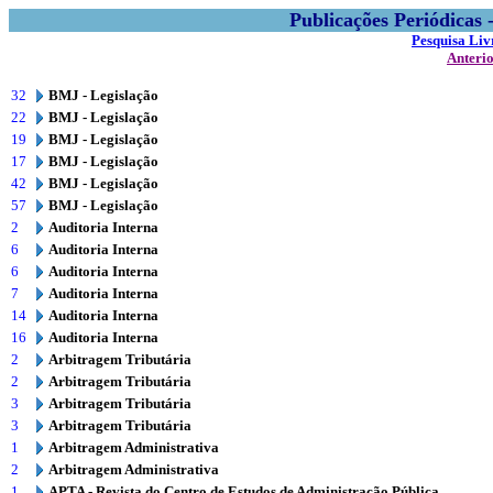
Publicações Periódicas
Pesquisa Liv
Anteri
32
BMJ - Legislação
22
BMJ - Legislação
19
BMJ - Legislação
17
BMJ - Legislação
42
BMJ - Legislação
57
BMJ - Legislação
2
Auditoria Interna
6
Auditoria Interna
6
Auditoria Interna
7
Auditoria Interna
14
Auditoria Interna
16
Auditoria Interna
2
Arbitragem Tributária
2
Arbitragem Tributária
3
Arbitragem Tributária
3
Arbitragem Tributária
1
Arbitragem Administrativa
2
Arbitragem Administrativa
1
APTA - Revista do Centro de Estudos de Administração Pública