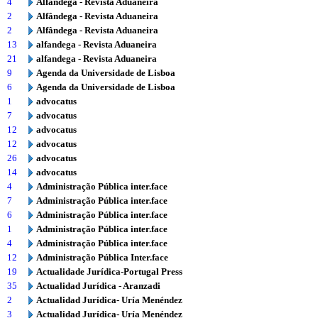
4
Alfândega - Revista Aduaneira
2
Alfândega - Revista Aduaneira
2
Alfândega - Revista Aduaneira
13
alfandega - Revista Aduaneira
21
alfandega - Revista Aduaneira
9
Agenda da Universidade de Lisboa
6
Agenda da Universidade de Lisboa
1
advocatus
7
advocatus
12
advocatus
12
advocatus
26
advocatus
14
advocatus
4
Administração Pública inter.face
7
Administração Pública inter.face
6
Administração Pública inter.face
1
Administração Pública inter.face
4
Administração Pública inter.face
12
Administração Pública Inter.face
19
Actualidade Jurídica-Portugal Press
35
Actualidad Jurídica - Aranzadi
2
Actualidad Jurídica- Uría Menéndez
3
Actualidad Jurídica- Uría Menéndez