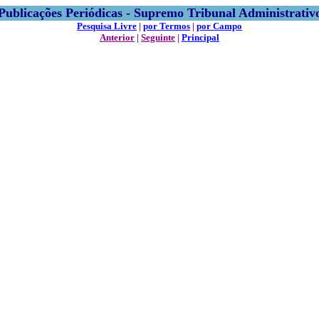
Publicações Periódicas - Supremo Tribunal Administrativ
Pesquisa Livre
|
por Termos
|
por Campo
Anterior
|
Seguinte
|
Principal