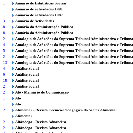
1
Anuário de Estatísticas Sociais
1
Anuário de actividades 1991
1
Anuário de actividades 1987
3
Anuário de Actividades
8
Anuário da Administração Pública
8
Anuário da Administração Pública
2
Antologia de Acórdãos do Supremo Tribunal Administrativo e Tribuna
4
Antologia de Acórdãos do Supremo Tribunal Administrativo e Tribuna
5
Antologia de Acórdãos do Supremo Tribunal Administrativo e Tribuna
2
Antologia de Acórdãos do Supremo Tribunal Administrativo e Tribuna
13
Antologia de Acórdãos do Supremo Tribunal Administrativo e Tribuna
4
Análise Social
6
Análise Social
18
Análise Social
2
Análise Social
2
Alô - Mensário de Comunicação
1
Alô
1
Alô
2
Alimentar - Revista Técnico-Pedagógica do Sector Alimentar
1
Alimentar
2
Alfândega - Revista Aduaneira
2
Alfândega - Revista Aduaneira