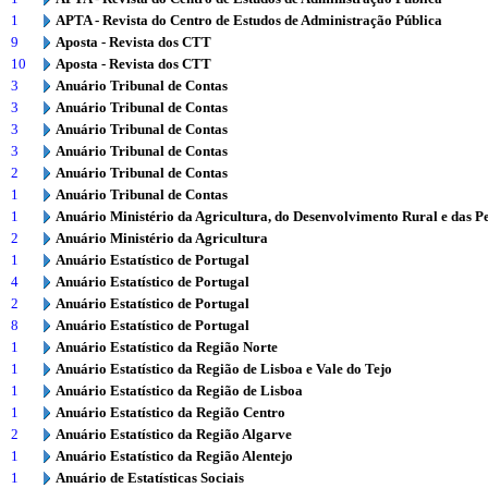
1
APTA - Revista do Centro de Estudos de Administração Pública
9
Aposta - Revista dos CTT
10
Aposta - Revista dos CTT
3
Anuário Tribunal de Contas
3
Anuário Tribunal de Contas
3
Anuário Tribunal de Contas
3
Anuário Tribunal de Contas
2
Anuário Tribunal de Contas
1
Anuário Tribunal de Contas
1
Anuário Ministério da Agricultura, do Desenvolvimento Rural e das P
2
Anuário Ministério da Agricultura
1
Anuário Estatístico de Portugal
4
Anuário Estatístico de Portugal
2
Anuário Estatístico de Portugal
8
Anuário Estatístico de Portugal
1
Anuário Estatístico da Região Norte
1
Anuário Estatístico da Região de Lisboa e Vale do Tejo
1
Anuário Estatístico da Região de Lisboa
1
Anuário Estatístico da Região Centro
2
Anuário Estatístico da Região Algarve
1
Anuário Estatístico da Região Alentejo
1
Anuário de Estatísticas Sociais