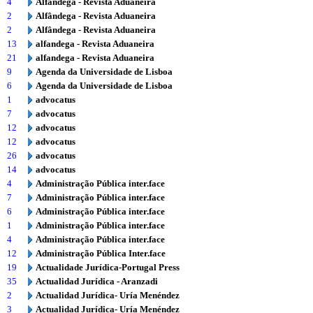
4
Alfândega - Revista Aduaneira
2
Alfândega - Revista Aduaneira
2
Alfândega - Revista Aduaneira
13
alfandega - Revista Aduaneira
21
alfandega - Revista Aduaneira
9
Agenda da Universidade de Lisboa
6
Agenda da Universidade de Lisboa
1
advocatus
7
advocatus
12
advocatus
12
advocatus
26
advocatus
14
advocatus
4
Administração Pública inter.face
7
Administração Pública inter.face
6
Administração Pública inter.face
1
Administração Pública inter.face
4
Administração Pública inter.face
12
Administração Pública Inter.face
19
Actualidade Jurídica-Portugal Press
35
Actualidad Jurídica - Aranzadi
2
Actualidad Jurídica- Uría Menéndez
3
Actualidad Jurídica- Uría Menéndez