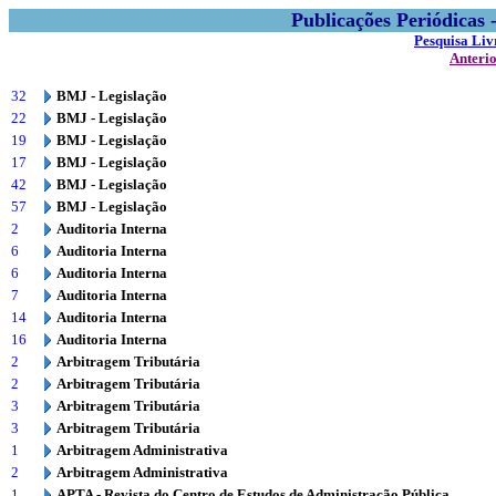
Publicações Periódicas
Pesquisa Liv
Anteri
32
BMJ - Legislação
22
BMJ - Legislação
19
BMJ - Legislação
17
BMJ - Legislação
42
BMJ - Legislação
57
BMJ - Legislação
2
Auditoria Interna
6
Auditoria Interna
6
Auditoria Interna
7
Auditoria Interna
14
Auditoria Interna
16
Auditoria Interna
2
Arbitragem Tributária
2
Arbitragem Tributária
3
Arbitragem Tributária
3
Arbitragem Tributária
1
Arbitragem Administrativa
2
Arbitragem Administrativa
1
APTA - Revista do Centro de Estudos de Administração Pública