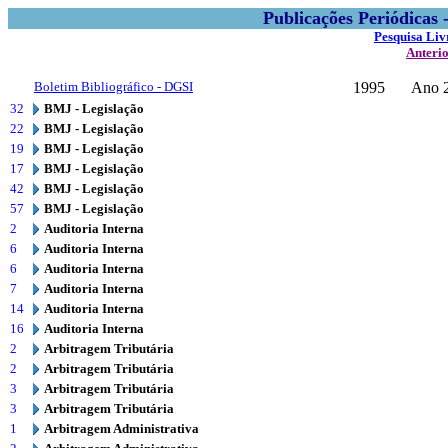
Publicações Periódicas
Pesquisa Liv
Anteri
Boletim Bibliográfico - DGSI
1995
Ano 2
32
BMJ - Legislação
22
BMJ - Legislação
19
BMJ - Legislação
17
BMJ - Legislação
42
BMJ - Legislação
57
BMJ - Legislação
2
Auditoria Interna
6
Auditoria Interna
6
Auditoria Interna
7
Auditoria Interna
14
Auditoria Interna
16
Auditoria Interna
2
Arbitragem Tributária
2
Arbitragem Tributária
3
Arbitragem Tributária
3
Arbitragem Tributária
1
Arbitragem Administrativa