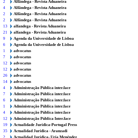
2
Alfândega - Revista Aduaneira
4
Alfândega - Revista Aduaneira
2
Alfândega - Revista Aduaneira
2
Alfândega - Revista Aduaneira
13
alfandega - Revista Aduaneira
21
alfandega - Revista Aduaneira
9
Agenda da Universidade de Lisboa
6
Agenda da Universidade de Lisboa
1
advocatus
7
advocatus
12
advocatus
12
advocatus
26
advocatus
14
advocatus
4
Administração Pública inter.face
7
Administração Pública inter.face
6
Administração Pública inter.face
1
Administração Pública inter.face
4
Administração Pública inter.face
12
Administração Pública Inter.face
19
Actualidade Jurídica-Portugal Press
35
Actualidad Jurídica - Aranzadi
2
Actualidad Jurídica- Uría Menéndez