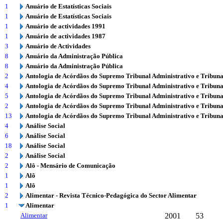
1
Anuário de Estatísticas Sociais
1
Anuário de Estatísticas Sociais
1
Anuário de actividades 1991
1
Anuário de actividades 1987
3
Anuário de Actividades
8
Anuário da Administração Pública
8
Anuário da Administração Pública
2
Antologia de Acórdãos do Supremo Tribunal Administrativo e Tribuna
4
Antologia de Acórdãos do Supremo Tribunal Administrativo e Tribuna
5
Antologia de Acórdãos do Supremo Tribunal Administrativo e Tribuna
2
Antologia de Acórdãos do Supremo Tribunal Administrativo e Tribuna
13
Antologia de Acórdãos do Supremo Tribunal Administrativo e Tribuna
4
Análise Social
6
Análise Social
18
Análise Social
2
Análise Social
2
Alô - Mensário de Comunicação
1
Alô
1
Alô
2
Alimentar - Revista Técnico-Pedagógica do Sector Alimentar
1
Alimentar
Alimentar
2001
53