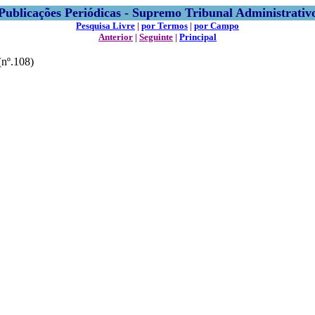
Publicações Periódicas - Supremo Tribunal Administrativ
Pesquisa Livre
|
por Termos
|
por Campo
Anterior
|
Seguinte
|
Principal
nº.108)