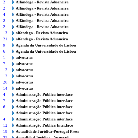
2
Alfândega - Revista Aduaneira
2
Alfândega - Revista Aduaneira
4
Alfândega - Revista Aduaneira
2
Alfândega - Revista Aduaneira
2
Alfândega - Revista Aduaneira
13
alfandega - Revista Aduaneira
21
alfandega - Revista Aduaneira
9
Agenda da Universidade de Lisboa
6
Agenda da Universidade de Lisboa
1
advocatus
7
advocatus
12
advocatus
12
advocatus
26
advocatus
14
advocatus
4
Administração Pública inter.face
7
Administração Pública inter.face
6
Administração Pública inter.face
1
Administração Pública inter.face
4
Administração Pública inter.face
12
Administração Pública Inter.face
19
Actualidade Jurídica-Portugal Press
35
Actualidad Jurídica - Aranzadi