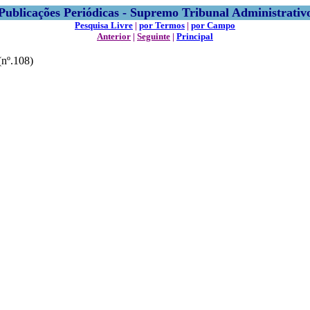
Publicações Periódicas - Supremo Tribunal Administrativ
Pesquisa Livre
|
por Termos
|
por Campo
Anterior
|
Seguinte
|
Principal
nº.108)