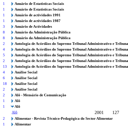
1
Anuário de Estatísticas Sociais
1
Anuário de Estatísticas Sociais
1
Anuário de actividades 1991
1
Anuário de actividades 1987
3
Anuário de Actividades
8
Anuário da Administração Pública
8
Anuário da Administração Pública
2
Antologia de Acórdãos do Supremo Tribunal Administrativo e Tribuna
4
Antologia de Acórdãos do Supremo Tribunal Administrativo e Tribuna
5
Antologia de Acórdãos do Supremo Tribunal Administrativo e Tribuna
2
Antologia de Acórdãos do Supremo Tribunal Administrativo e Tribuna
13
Antologia de Acórdãos do Supremo Tribunal Administrativo e Tribuna
4
Análise Social
6
Análise Social
18
Análise Social
2
Análise Social
2
Alô - Mensário de Comunicação
1
Alô
1
Alô
Alô
2001
127
2
Alimentar - Revista Técnico-Pedagógica do Sector Alimentar
1
Alimentar