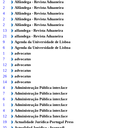
2
Alfândega - Revista Aduaneira
2
Alfândega - Revista Aduaneira
4
Alfândega - Revista Aduaneira
2
Alfândega - Revista Aduaneira
2
Alfândega - Revista Aduaneira
13
alfandega - Revista Aduaneira
21
alfandega - Revista Aduaneira
9
Agenda da Universidade de Lisboa
6
Agenda da Universidade de Lisboa
1
advocatus
7
advocatus
12
advocatus
12
advocatus
26
advocatus
14
advocatus
4
Administração Pública inter.face
7
Administração Pública inter.face
6
Administração Pública inter.face
1
Administração Pública inter.face
4
Administração Pública inter.face
12
Administração Pública Inter.face
19
Actualidade Jurídica-Portugal Press
35
Actualidad Jurídica - Aranzadi