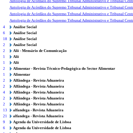
Antologia de Acórdãos do Supremo Tribunal Administrativo e Tribunal Centr
Antologia de Acórdãos do Supremo Tribunal Administrativo e Tribunal Centr
Antologia de Acórdãos do Supremo Tribunal Administrativo e Tribunal Centr
Antologia de Acórdãos do Supremo Tribunal Administrativo e Tribunal Centr
4
Análise Social
6
Análise Social
18
Análise Social
2
Análise Social
2
Alô - Mensário de Comunicação
1
Alô
1
Alô
2
Alimentar - Revista Técnico-Pedagógica do Sector Alimentar
1
Alimentar
2
Alfândega - Revista Aduaneira
2
Alfândega - Revista Aduaneira
4
Alfândega - Revista Aduaneira
2
Alfândega - Revista Aduaneira
2
Alfândega - Revista Aduaneira
13
alfandega - Revista Aduaneira
21
alfandega - Revista Aduaneira
9
Agenda da Universidade de Lisboa
6
Agenda da Universidade de Lisboa