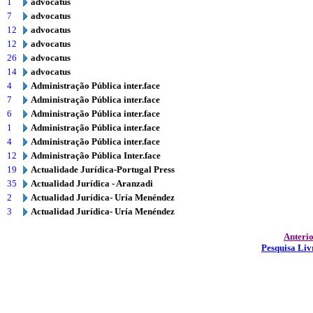
1
advocatus
7
advocatus
12
advocatus
12
advocatus
26
advocatus
14
advocatus
4
Administração Pública inter.face
7
Administração Pública inter.face
6
Administração Pública inter.face
1
Administração Pública inter.face
4
Administração Pública inter.face
12
Administração Pública Inter.face
19
Actualidade Jurídica-Portugal Press
35
Actualidad Jurídica - Aranzadi
2
Actualidad Jurídica- Uría Menéndez
3
Actualidad Jurídica- Uría Menéndez
Anteri
Pesquisa Liv