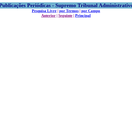
Publicações Periódicas - Supremo Tribunal Administrativ
Pesquisa Livre
|
por Termos
|
por Campo
Anterior
|
Seguinte
|
Principal