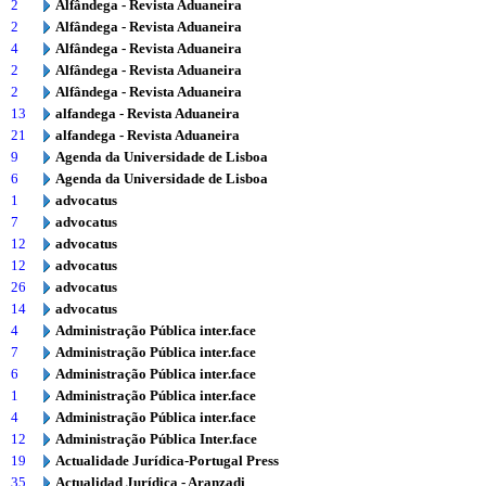
2
Alfândega - Revista Aduaneira
2
Alfândega - Revista Aduaneira
4
Alfândega - Revista Aduaneira
2
Alfândega - Revista Aduaneira
2
Alfândega - Revista Aduaneira
13
alfandega - Revista Aduaneira
21
alfandega - Revista Aduaneira
9
Agenda da Universidade de Lisboa
6
Agenda da Universidade de Lisboa
1
advocatus
7
advocatus
12
advocatus
12
advocatus
26
advocatus
14
advocatus
4
Administração Pública inter.face
7
Administração Pública inter.face
6
Administração Pública inter.face
1
Administração Pública inter.face
4
Administração Pública inter.face
12
Administração Pública Inter.face
19
Actualidade Jurídica-Portugal Press
35
Actualidad Jurídica - Aranzadi