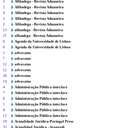
2
Alfândega - Revista Aduaneira
2
Alfândega - Revista Aduaneira
4
Alfândega - Revista Aduaneira
2
Alfândega - Revista Aduaneira
2
Alfândega - Revista Aduaneira
13
alfandega - Revista Aduaneira
21
alfandega - Revista Aduaneira
9
Agenda da Universidade de Lisboa
6
Agenda da Universidade de Lisboa
1
advocatus
7
advocatus
12
advocatus
12
advocatus
26
advocatus
14
advocatus
4
Administração Pública inter.face
7
Administração Pública inter.face
6
Administração Pública inter.face
1
Administração Pública inter.face
4
Administração Pública inter.face
12
Administração Pública Inter.face
19
Actualidade Jurídica-Portugal Press
35
Actualidad Jurídica - Aranzadi