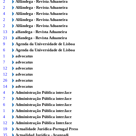
2
Alfândega - Revista Aduaneira
2
Alfândega - Revista Aduaneira
4
Alfândega - Revista Aduaneira
2
Alfândega - Revista Aduaneira
2
Alfândega - Revista Aduaneira
13
alfandega - Revista Aduaneira
21
alfandega - Revista Aduaneira
9
Agenda da Universidade de Lisboa
6
Agenda da Universidade de Lisboa
1
advocatus
7
advocatus
12
advocatus
12
advocatus
26
advocatus
14
advocatus
4
Administração Pública inter.face
7
Administração Pública inter.face
6
Administração Pública inter.face
1
Administração Pública inter.face
4
Administração Pública inter.face
12
Administração Pública Inter.face
19
Actualidade Jurídica-Portugal Press
35
Actualidad Jurídica - Aranzadi