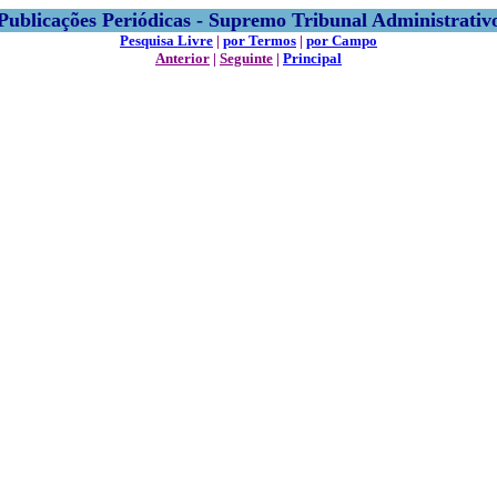
Publicações Periódicas - Supremo Tribunal Administrativ
Pesquisa Livre
|
por Termos
|
por Campo
Anterior
|
Seguinte
|
Principal