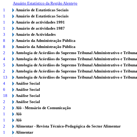
Anuário Estatístico da Região Alentejo
1
Anuário de Estatísticas Sociais
1
Anuário de Estatísticas Sociais
1
Anuário de actividades 1991
1
Anuário de actividades 1987
3
Anuário de Actividades
8
Anuário da Administração Pública
8
Anuário da Administração Pública
2
Antologia de Acórdãos do Supremo Tribunal Administrativo e Tribuna
4
Antologia de Acórdãos do Supremo Tribunal Administrativo e Tribuna
5
Antologia de Acórdãos do Supremo Tribunal Administrativo e Tribuna
2
Antologia de Acórdãos do Supremo Tribunal Administrativo e Tribuna
13
Antologia de Acórdãos do Supremo Tribunal Administrativo e Tribuna
4
Análise Social
6
Análise Social
18
Análise Social
2
Análise Social
2
Alô - Mensário de Comunicação
1
Alô
1
Alô
2
Alimentar - Revista Técnico-Pedagógica do Sector Alimentar
1
Alimentar