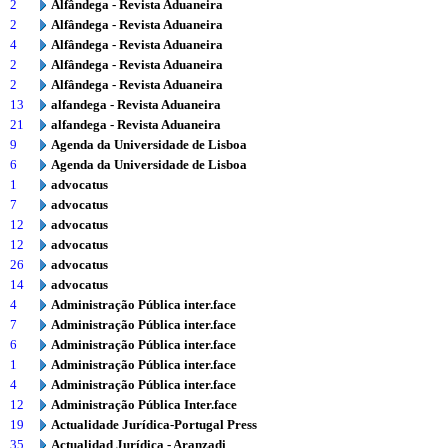
2
Alfândega - Revista Aduaneira
2
Alfândega - Revista Aduaneira
4
Alfândega - Revista Aduaneira
2
Alfândega - Revista Aduaneira
2
Alfândega - Revista Aduaneira
13
alfandega - Revista Aduaneira
21
alfandega - Revista Aduaneira
9
Agenda da Universidade de Lisboa
6
Agenda da Universidade de Lisboa
1
advocatus
7
advocatus
12
advocatus
12
advocatus
26
advocatus
14
advocatus
4
Administração Pública inter.face
7
Administração Pública inter.face
6
Administração Pública inter.face
1
Administração Pública inter.face
4
Administração Pública inter.face
12
Administração Pública Inter.face
19
Actualidade Jurídica-Portugal Press
35
Actualidad Jurídica - Aranzadi