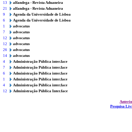
13
alfandega - Revista Aduaneira
21
alfandega - Revista Aduaneira
9
Agenda da Universidade de Lisboa
6
Agenda da Universidade de Lisboa
1
advocatus
7
advocatus
12
advocatus
12
advocatus
26
advocatus
14
advocatus
4
Administração Pública inter.face
7
Administração Pública inter.face
6
Administração Pública inter.face
1
Administração Pública inter.face
4
Administração Pública inter.face
12
Administração Pública Inter.face
Anteri
Pesquisa Liv