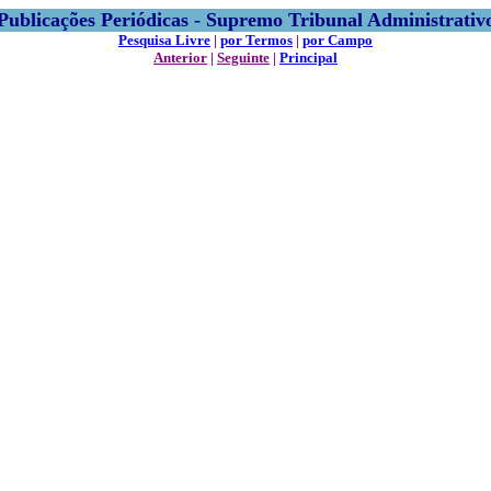
Publicações Periódicas - Supremo Tribunal Administrativ
Pesquisa Livre
|
por Termos
|
por Campo
Anterior
|
Seguinte
|
Principal