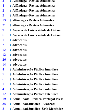
2
Alfândega - Revista Aduaneira
4
Alfândega - Revista Aduaneira
2
Alfândega - Revista Aduaneira
2
Alfândega - Revista Aduaneira
13
alfandega - Revista Aduaneira
21
alfandega - Revista Aduaneira
9
Agenda da Universidade de Lisboa
6
Agenda da Universidade de Lisboa
1
advocatus
7
advocatus
12
advocatus
12
advocatus
26
advocatus
14
advocatus
4
Administração Pública inter.face
7
Administração Pública inter.face
6
Administração Pública inter.face
1
Administração Pública inter.face
4
Administração Pública inter.face
12
Administração Pública Inter.face
19
Actualidade Jurídica-Portugal Press
35
Actualidad Jurídica - Aranzadi
2
Actualidad Jurídica- Uría Menéndez