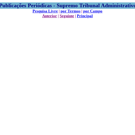
Publicações Periódicas - Supremo Tribunal Administrativ
Pesquisa Livre
|
por Termos
|
por Campo
Anterior
|
Seguinte
|
Principal