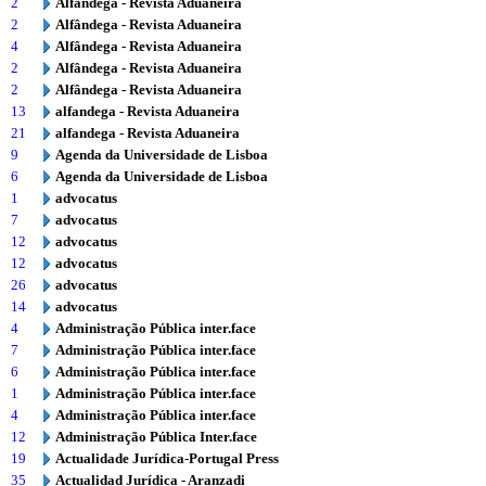
2
Alfândega - Revista Aduaneira
2
Alfândega - Revista Aduaneira
4
Alfândega - Revista Aduaneira
2
Alfândega - Revista Aduaneira
2
Alfândega - Revista Aduaneira
13
alfandega - Revista Aduaneira
21
alfandega - Revista Aduaneira
9
Agenda da Universidade de Lisboa
6
Agenda da Universidade de Lisboa
1
advocatus
7
advocatus
12
advocatus
12
advocatus
26
advocatus
14
advocatus
4
Administração Pública inter.face
7
Administração Pública inter.face
6
Administração Pública inter.face
1
Administração Pública inter.face
4
Administração Pública inter.face
12
Administração Pública Inter.face
19
Actualidade Jurídica-Portugal Press
35
Actualidad Jurídica - Aranzadi