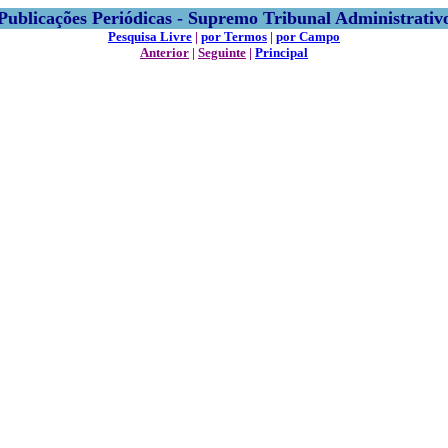
Publicações Periódicas - Supremo Tribunal Administrativ
Pesquisa Livre
|
por Termos
|
por Campo
Anterior
|
Seguinte
|
Principal