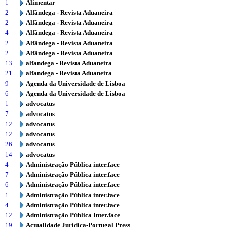
1
Alimentar
2
Alfândega - Revista Aduaneira
2
Alfândega - Revista Aduaneira
4
Alfândega - Revista Aduaneira
2
Alfândega - Revista Aduaneira
2
Alfândega - Revista Aduaneira
13
alfandega - Revista Aduaneira
21
alfandega - Revista Aduaneira
9
Agenda da Universidade de Lisboa
6
Agenda da Universidade de Lisboa
1
advocatus
7
advocatus
12
advocatus
12
advocatus
26
advocatus
14
advocatus
4
Administração Pública inter.face
7
Administração Pública inter.face
6
Administração Pública inter.face
1
Administração Pública inter.face
4
Administração Pública inter.face
12
Administração Pública Inter.face
19
Actualidade Jurídica-Portugal Press