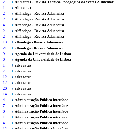
2
Alimentar - Revista Técnico-Pedagógica do Sector Alimentar
1
Alimentar
2
Alfândega - Revista Aduaneira
2
Alfândega - Revista Aduaneira
4
Alfândega - Revista Aduaneira
2
Alfândega - Revista Aduaneira
2
Alfândega - Revista Aduaneira
13
alfandega - Revista Aduaneira
21
alfandega - Revista Aduaneira
9
Agenda da Universidade de Lisboa
6
Agenda da Universidade de Lisboa
1
advocatus
7
advocatus
12
advocatus
12
advocatus
26
advocatus
14
advocatus
4
Administração Pública inter.face
7
Administração Pública inter.face
6
Administração Pública inter.face
1
Administração Pública inter.face
4
Administração Pública inter.face
12
Administração Pública Inter.face