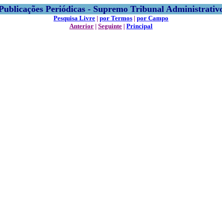
Publicações Periódicas - Supremo Tribunal Administrativ
Pesquisa Livre
|
por Termos
|
por Campo
Anterior
|
Seguinte
|
Principal