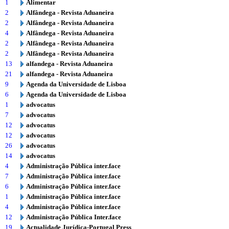
1
Alimentar
2
Alfândega - Revista Aduaneira
2
Alfândega - Revista Aduaneira
4
Alfândega - Revista Aduaneira
2
Alfândega - Revista Aduaneira
2
Alfândega - Revista Aduaneira
13
alfandega - Revista Aduaneira
21
alfandega - Revista Aduaneira
9
Agenda da Universidade de Lisboa
6
Agenda da Universidade de Lisboa
1
advocatus
7
advocatus
12
advocatus
12
advocatus
26
advocatus
14
advocatus
4
Administração Pública inter.face
7
Administração Pública inter.face
6
Administração Pública inter.face
1
Administração Pública inter.face
4
Administração Pública inter.face
12
Administração Pública Inter.face
19
Actualidade Jurídica-Portugal Press