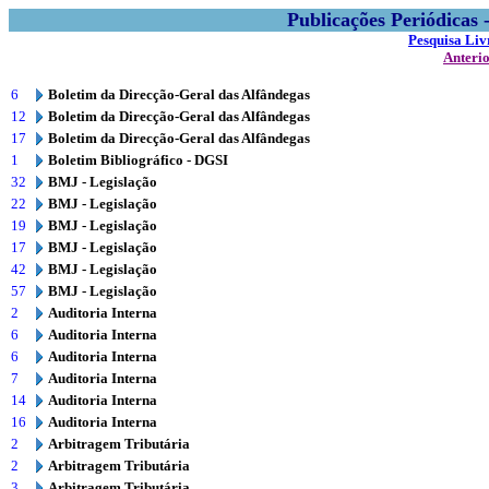
Publicações Periódicas
Pesquisa Liv
Anteri
6
Boletim da Direcção-Geral das Alfândegas
12
Boletim da Direcção-Geral das Alfândegas
17
Boletim da Direcção-Geral das Alfândegas
1
Boletim Bibliográfico - DGSI
32
BMJ - Legislação
22
BMJ - Legislação
19
BMJ - Legislação
17
BMJ - Legislação
42
BMJ - Legislação
57
BMJ - Legislação
2
Auditoria Interna
6
Auditoria Interna
6
Auditoria Interna
7
Auditoria Interna
14
Auditoria Interna
16
Auditoria Interna
2
Arbitragem Tributária
2
Arbitragem Tributária
3
Arbitragem Tributária