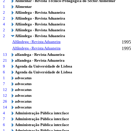
2
Alimentar - Revista Técnico-Pedagógica do Sector Alimentar
1
Alimentar
2
Alfândega - Revista Aduaneira
2
Alfândega - Revista Aduaneira
4
Alfândega - Revista Aduaneira
2
Alfândega - Revista Aduaneira
2
Alfândega - Revista Aduaneira
Alfândega - Revista Aduaneira
1995
Alfândega - Revista Aduaneira
1995
13
alfandega - Revista Aduaneira
21
alfandega - Revista Aduaneira
9
Agenda da Universidade de Lisboa
6
Agenda da Universidade de Lisboa
1
advocatus
7
advocatus
12
advocatus
12
advocatus
26
advocatus
14
advocatus
4
Administração Pública inter.face
7
Administração Pública inter.face
6
Administração Pública inter.face
1
Administração Pública inter.face