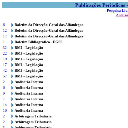
Publicações Periódicas
Pesquisa Liv
Anteri
6
Boletim da Direcção-Geral das Alfândegas
12
Boletim da Direcção-Geral das Alfândegas
17
Boletim da Direcção-Geral das Alfândegas
1
Boletim Bibliográfico - DGSI
32
BMJ - Legislação
22
BMJ - Legislação
19
BMJ - Legislação
17
BMJ - Legislação
42
BMJ - Legislação
57
BMJ - Legislação
2
Auditoria Interna
6
Auditoria Interna
6
Auditoria Interna
7
Auditoria Interna
14
Auditoria Interna
16
Auditoria Interna
2
Arbitragem Tributária
2
Arbitragem Tributária
3
Arbitragem Tributária